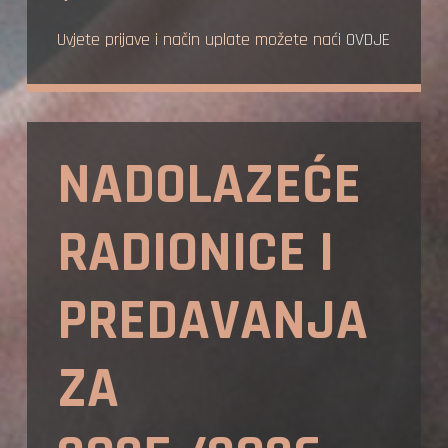
Uvjete prijave i način uplate možete naći
OVDJE
NADOLAZEĆE
RADIONICE I
PREDAVANJA
ZA