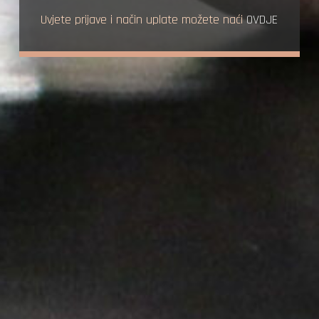
Uvjete prijave i način uplate možete naći
OVDJE