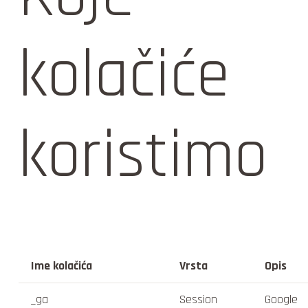
kolačiće
koristimo
Ime ko
lačića
Vrsta
Opis
_ga
Session
Google