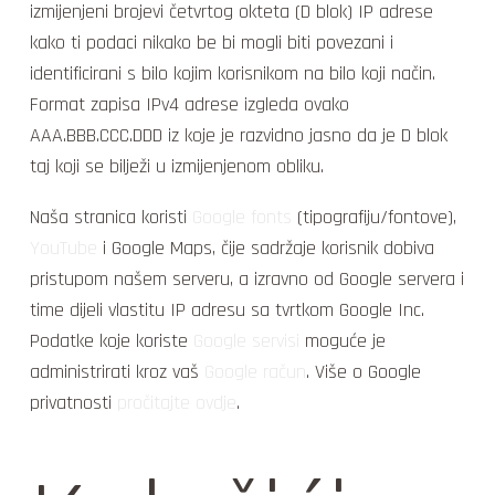
izmijenjeni brojevi četvrtog okteta (D blok) IP adrese
kako ti podaci nikako be bi mogli biti povezani i
identificirani s bilo kojim korisnikom na bilo koji način.
Format zapisa IPv4 adrese izgleda ovako
AAA.BBB.CCC.DDD iz koje je razvidno jasno da je D blok
taj koji se bilježi u izmijenjenom obliku.
Naša stranica koristi
Google fonts
(tipografiju/fontove),
YouTube
i Google Maps, čije sadržaje korisnik dobiva
pristupom našem serveru, a izravno od Google servera i
time dijeli vlastitu IP adresu sa tvrtkom Google Inc.
Podatke koje koriste
Google servisi
moguće je
administrirati kroz vaš
Google račun
. Više o Google
privatnosti
pročitajte ovdje
.