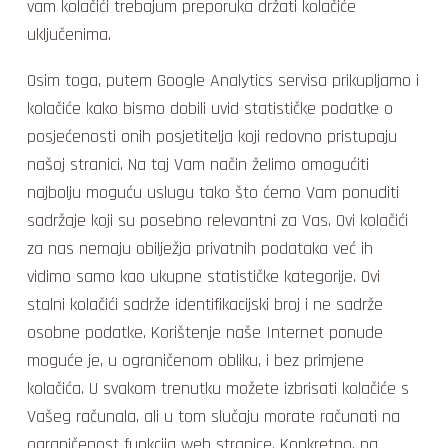
vam kolačići trebajum preporuka držati kolačiće
uključenima.
Osim toga, putem Google Analytics servisa prikupljamo i
kolačiće kako bismo dobili uvid statističke podatke o
posjećenosti onih posjetitelja koji redovno pristupaju
našoj stranici. Na taj Vam način želimo omogućiti
najbolju moguću uslugu tako što ćemo Vam ponuditi
sadržaje koji su posebno relevantni za Vas. Ovi kolačići
za nas nemaju obilježja privatnih podataka već ih
vidimo samo kao ukupne statističke kategorije. Ovi
stalni kolačići sadrže identifikacijski broj i ne sadrže
osobne podatke. Korištenje naše Internet ponude
moguće je, u ograničenom obliku, i bez primjene
kolačića. U svakom trenutku možete izbrisati kolačiće s
Vašeg računala, ali u tom slučaju morate računati na
ograničenost funkcija web stranice. Konkretno, na