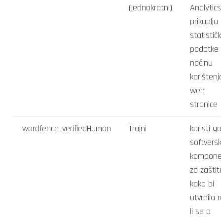
(jednokratni)
Analytics
prikuplja
statistič
podatke
načinu
korištenj
web
stranice
wordfence_verifiedHuman
Trajni
koristi g
softvers
kompone
za zaštit
kako bi
utvrdila 
li se o