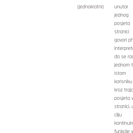
(jednokratni)
unutar
jednog
posjeta
stranici
govori p
interpret
da se ra
jednom 
istom
korisniku
kroz traj
posjeta
stranici, 
cilju
kontinui
funkcije