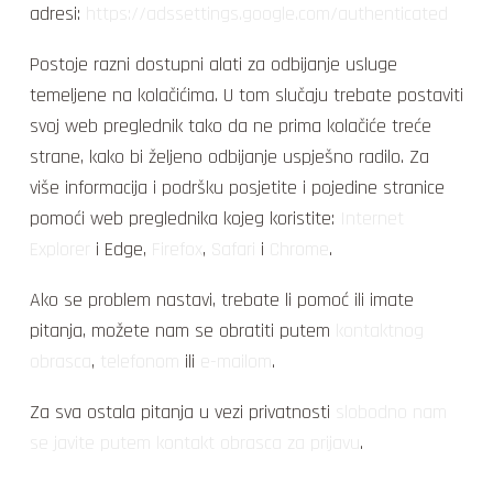
adresi:
https://adssettings.google.com/authenticated
Postoje razni dostupni alati za odbijanje usluge
temeljene na kolačićima. U tom slučaju trebate postaviti
svoj web preglednik tako da ne prima kolačiće treće
strane, kako bi željeno odbijanje uspješno radilo. Za
više informacija i podršku posjetite i pojedine stranice
pomoći web preglednika kojeg koristite:
Internet
Explorer
i Edge,
Firefox
,
Safari
i
Chrome
.
Ako se problem nastavi, trebate li pomoć ili imate
pitanja, možete nam se obratiti putem
kontaktnog
obrasca
,
telefonom
ili
e-mailom
.
Za sva ostala pitanja u vezi privatnosti
slobodno nam
se javite putem kontakt obrasca za prijavu
.