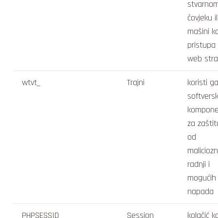
stvarno
čovjeku il
mašini k
pristupa
web stra
wtvt_
Trajni
koristi g
softvers
kompone
za zaštit
od
maliciozn
radnji i
mogućih
napada
PHPSESSID
Session
kolačić ko