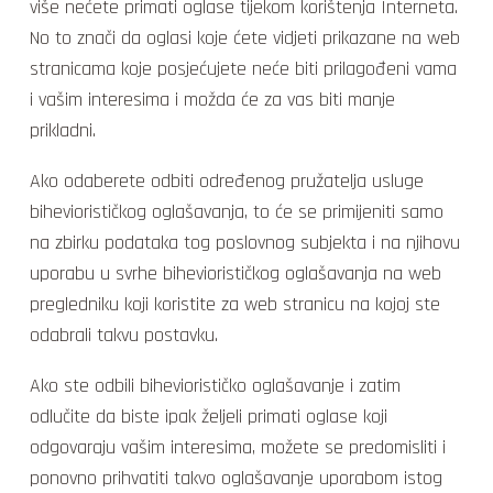
više nećete primati oglase tijekom korištenja Interneta.
No to znači da oglasi koje ćete vidjeti prikazane na web
stranicama koje posjećujete neće biti prilagođeni vama
i vašim interesima i možda će za vas biti manje
prikladni.
Ako odaberete odbiti određenog pružatelja usluge
biheviorističkog oglašavanja, to će se primijeniti samo
na zbirku podataka tog poslovnog subjekta i na njihovu
uporabu u svrhe biheviorističkog oglašavanja na web
pregledniku koji koristite za web stranicu na kojoj ste
odabrali takvu postavku.
Ako ste odbili biheviorističko oglašavanje i zatim
odlučite da biste ipak željeli primati oglase koji
odgovaraju vašim interesima, možete se predomisliti i
ponovno prihvatiti takvo oglašavanje uporabom istog